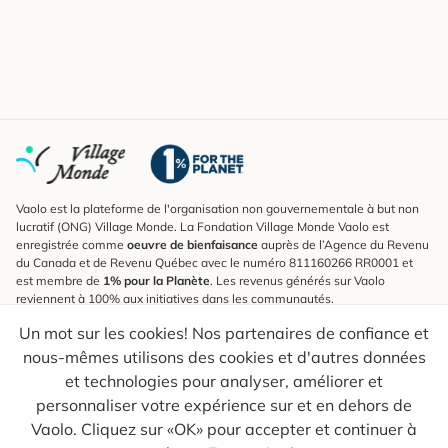
Vaolo est la plateforme de l'organisation non gouvernementale à but non
lucratif (ONG) Village Monde. La Fondation Village Monde Vaolo est
enregistrée comme
oeuvre de bienfaisance
auprès de l’Agence du Revenu
du Canada et de Revenu Québec avec le numéro 811160266 RR0001 et
est membre de
1% pour la Planète
. Les revenus générés sur Vaolo
reviennent à 100% aux initiatives dans les communautés.
Un mot sur les cookies! Nos partenaires de confiance et
S'inscrire à l'infolettre
nous-mêmes utilisons des cookies et d'autres données
Pour connaître les nouveautés, suivre nos explorateurs et recevoir des
astuces pour des voyages plus conscients.
et technologies pour analyser, améliorer et
personnaliser votre expérience sur et en dehors de
Ton courriel
Envoyer
Vaolo. Cliquez sur «OK» pour accepter et continuer à