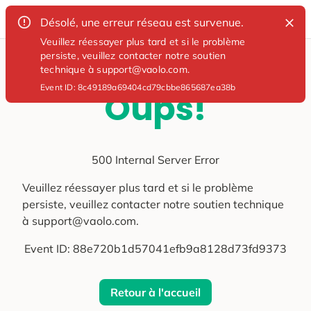
Désolé, une erreur réseau est survenue.
Veuillez réessayer plus tard et si le problème
persiste, veuillez contacter notre soutien
technique à support@vaolo.com.
Event ID:
8c49189a69404cd79cbbe865687ea38b
Oups!
500 Internal Server Error
Veuillez réessayer plus tard et si le problème
persiste, veuillez contacter notre soutien technique
à support@vaolo.com.
Event ID:
88e720b1d57041efb9a8128d73fd9373
Retour à l'accueil