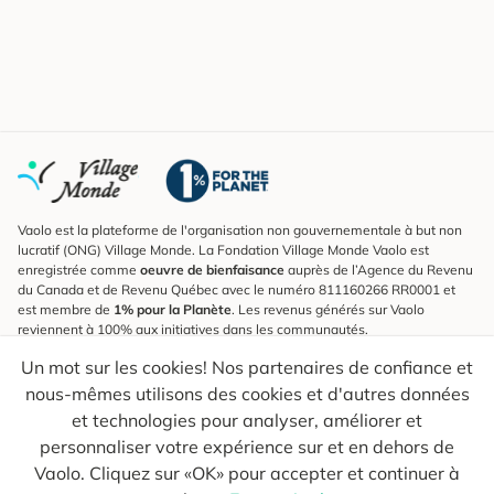
Vaolo est la plateforme de l'organisation non gouvernementale à but non
lucratif (ONG) Village Monde. La Fondation Village Monde Vaolo est
enregistrée comme
oeuvre de bienfaisance
auprès de l’Agence du Revenu
du Canada et de Revenu Québec avec le numéro 811160266 RR0001 et
est membre de
1% pour la Planète
. Les revenus générés sur Vaolo
reviennent à 100% aux initiatives dans les communautés.
Un mot sur les cookies! Nos partenaires de confiance et
S'inscrire à l'infolettre
nous-mêmes utilisons des cookies et d'autres données
Pour connaître les nouveautés, suivre nos explorateurs et recevoir des
astuces pour des voyages plus conscients.
et technologies pour analyser, améliorer et
personnaliser votre expérience sur et en dehors de
Ton courriel
Envoyer
Vaolo. Cliquez sur «OK» pour accepter et continuer à