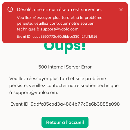
Désolé, une erreur réseau est survenue.
Veuillez réessayer plus tard et si le problème
persiste, veuillez contacter notre soutien
technique à support@vaolo.com.
Event ID:
aace3590772c40c5bbce330427dfb916
Oups!
500 Internal Server Error
Veuillez réessayer plus tard et si le problème
persiste, veuillez contacter notre soutien technique
à support@vaolo.com.
Event ID:
9ddfc85cbd3a4864b77c0e6b3885e098
Retour à l'accueil