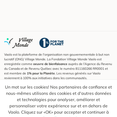
Vaolo est la plateforme de l'organisation non gouvernementale à but non
lucratif (ONG) Village Monde. La Fondation Village Monde Vaolo est
enregistrée comme
oeuvre de bienfaisance
auprès de l’Agence du Revenu
du Canada et de Revenu Québec avec le numéro 811160266 RR0001 et
est membre de
1% pour la Planète
. Les revenus générés sur Vaolo
reviennent à 100% aux initiatives dans les communautés.
Un mot sur les cookies! Nos partenaires de confiance et
S'inscrire à l'infolettre
nous-mêmes utilisons des cookies et d'autres données
Pour connaître les nouveautés, suivre nos explorateurs et recevoir des
astuces pour des voyages plus conscients.
et technologies pour analyser, améliorer et
personnaliser votre expérience sur et en dehors de
Ton courriel
Envoyer
Vaolo. Cliquez sur «OK» pour accepter et continuer à