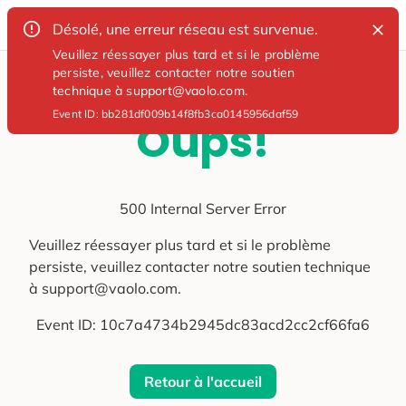
Désolé, une erreur réseau est survenue.
Veuillez réessayer plus tard et si le problème
persiste, veuillez contacter notre soutien
technique à support@vaolo.com.
Event ID:
bb281df009b14f8fb3ca0145956daf59
Oups!
500 Internal Server Error
Veuillez réessayer plus tard et si le problème
persiste, veuillez contacter notre soutien technique
à support@vaolo.com.
Event ID:
10c7a4734b2945dc83acd2cc2cf66fa6
Retour à l'accueil