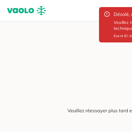
Désolé, 
Veuillez 
techniqu
Event ID:
b
Veuillez réessayer plus tard 