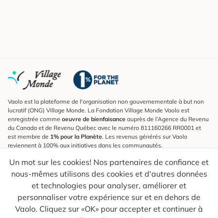
Vaolo est la plateforme de l'organisation non gouvernementale à but non
lucratif (ONG) Village Monde. La Fondation Village Monde Vaolo est
enregistrée comme
oeuvre de bienfaisance
auprès de l’Agence du Revenu
du Canada et de Revenu Québec avec le numéro 811160266 RR0001 et
est membre de
1% pour la Planète
. Les revenus générés sur Vaolo
reviennent à 100% aux initiatives dans les communautés.
Un mot sur les cookies! Nos partenaires de confiance et
S'inscrire à l'infolettre
nous-mêmes utilisons des cookies et d'autres données
Pour connaître les nouveautés, suivre nos explorateurs et recevoir des
astuces pour des voyages plus conscients.
et technologies pour analyser, améliorer et
personnaliser votre expérience sur et en dehors de
Ton courriel
Envoyer
Vaolo. Cliquez sur «OK» pour accepter et continuer à