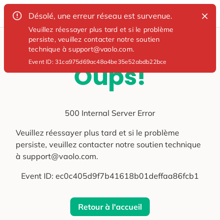
Désolé, une erreur réseau est survenue.
Veuillez réessayer plus tard et si le problème
persiste, veuillez contacter notre soutien
technique à support@vaolo.com.
Event ID:
31ca975d69ac48a4be35e52abdb22bce
Oups!
500 Internal Server Error
Veuillez réessayer plus tard et si le problème
persiste, veuillez contacter notre soutien technique
à support@vaolo.com.
Event ID:
ec0c405d9f7b41618b01deffaa86fcb1
Retour à l'accueil