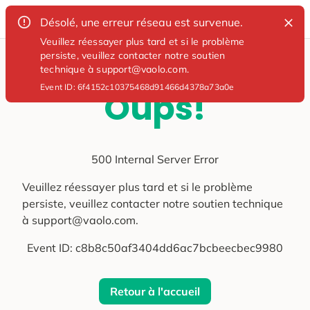
Désolé, une erreur réseau est survenue.
Veuillez réessayer plus tard et si le problème
persiste, veuillez contacter notre soutien
technique à support@vaolo.com.
Event ID:
6f4152c10375468d91466d4378a73a0e
Oups!
500 Internal Server Error
Veuillez réessayer plus tard et si le problème
persiste, veuillez contacter notre soutien technique
à support@vaolo.com.
Event ID:
c8b8c50af3404dd6ac7bcbeecbec9980
Retour à l'accueil