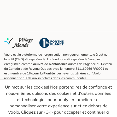
Vaolo est la plateforme de l'organisation non gouvernementale à but non
lucratif (ONG) Village Monde. La Fondation Village Monde Vaolo est
enregistrée comme
oeuvre de bienfaisance
auprès de l’Agence du Revenu
du Canada et de Revenu Québec avec le numéro 811160266 RR0001 et
est membre de
1% pour la Planète
. Les revenus générés sur Vaolo
reviennent à 100% aux initiatives dans les communautés.
Un mot sur les cookies! Nos partenaires de confiance et
S'inscrire à l'infolettre
nous-mêmes utilisons des cookies et d'autres données
Pour connaître les nouveautés, suivre nos explorateurs et recevoir des
astuces pour des voyages plus conscients.
et technologies pour analyser, améliorer et
personnaliser votre expérience sur et en dehors de
Ton courriel
Envoyer
Vaolo. Cliquez sur «OK» pour accepter et continuer à