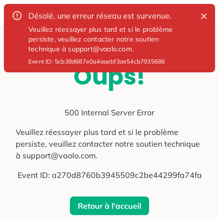
Désolé, une erreur réseau est survenue.
Veuillez réessayer plus tard et si le problème
persiste, veuillez contacter notre soutien
technique à support@vaolo.com.
Event ID:
5cb38d687e0a4aaebf3ae54cb7935688
Oups!
500 Internal Server Error
Veuillez réessayer plus tard et si le problème
persiste, veuillez contacter notre soutien technique
à support@vaolo.com.
Event ID:
a270d8760b3945509c2be44299fa74fa
Retour à l'accueil