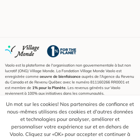
Vaolo est la plateforme de l'organisation non gouvernementale à but non
lucratif (ONG) Village Monde. La Fondation Village Monde Vaolo est
enregistrée comme
oeuvre de bienfaisance
auprès de l’Agence du Revenu
du Canada et de Revenu Québec avec le numéro 811160266 RR0001 et
est membre de
1% pour la Planète
. Les revenus générés sur Vaolo
reviennent à 100% aux initiatives dans les communautés.
Un mot sur les cookies! Nos partenaires de confiance et
S'inscrire à l'infolettre
nous-mêmes utilisons des cookies et d'autres données
Pour connaître les nouveautés, suivre nos explorateurs et recevoir des
astuces pour des voyages plus conscients.
et technologies pour analyser, améliorer et
personnaliser votre expérience sur et en dehors de
Ton courriel
Envoyer
Vaolo. Cliquez sur «OK» pour accepter et continuer à