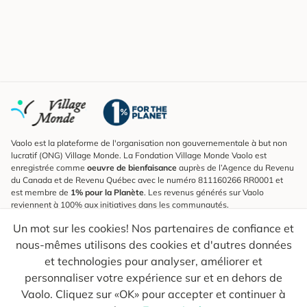
Vaolo est la plateforme de l'organisation non gouvernementale à but non
lucratif (ONG) Village Monde. La Fondation Village Monde Vaolo est
enregistrée comme
oeuvre de bienfaisance
auprès de l’Agence du Revenu
du Canada et de Revenu Québec avec le numéro 811160266 RR0001 et
est membre de
1% pour la Planète
. Les revenus générés sur Vaolo
reviennent à 100% aux initiatives dans les communautés.
Un mot sur les cookies! Nos partenaires de confiance et
S'inscrire à l'infolettre
nous-mêmes utilisons des cookies et d'autres données
Pour connaître les nouveautés, suivre nos explorateurs et recevoir des
astuces pour des voyages plus conscients.
et technologies pour analyser, améliorer et
personnaliser votre expérience sur et en dehors de
Ton courriel
Envoyer
Vaolo. Cliquez sur «OK» pour accepter et continuer à