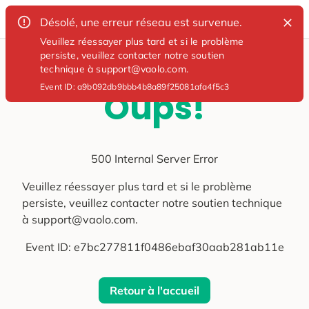
Désolé, une erreur réseau est survenue.
Veuillez réessayer plus tard et si le problème
persiste, veuillez contacter notre soutien
technique à support@vaolo.com.
Event ID:
a9b092db9bbb4b8a89f25081afa4f5c3
Oups!
500 Internal Server Error
Veuillez réessayer plus tard et si le problème
persiste, veuillez contacter notre soutien technique
à support@vaolo.com.
Event ID:
e7bc277811f0486ebaf30aab281ab11e
Retour à l'accueil