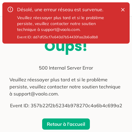
Désolé, une erreur réseau est survenue.
Veuillez réessayer plus tard et si le problème
persiste, veuillez contacter notre soutien
technique à support@vaolo.com.
Event ID:
dd7df25cf7e640d7b54430faa2b6a8b8
Oups!
500 Internal Server Error
Veuillez réessayer plus tard et si le problème
persiste, veuillez contacter notre soutien technique
à support@vaolo.com.
Event ID:
357b22f2b5234b978270c4a6b4c699a2
Retour à l'accueil