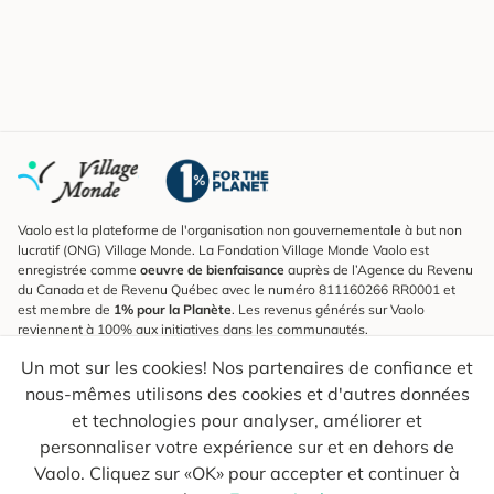
Vaolo est la plateforme de l'organisation non gouvernementale à but non
lucratif (ONG) Village Monde. La Fondation Village Monde Vaolo est
enregistrée comme
oeuvre de bienfaisance
auprès de l’Agence du Revenu
du Canada et de Revenu Québec avec le numéro 811160266 RR0001 et
est membre de
1% pour la Planète
. Les revenus générés sur Vaolo
reviennent à 100% aux initiatives dans les communautés.
Un mot sur les cookies! Nos partenaires de confiance et
S'inscrire à l'infolettre
nous-mêmes utilisons des cookies et d'autres données
Pour connaître les nouveautés, suivre nos explorateurs et recevoir des
astuces pour des voyages plus conscients.
et technologies pour analyser, améliorer et
personnaliser votre expérience sur et en dehors de
Ton courriel
Envoyer
Vaolo. Cliquez sur «OK» pour accepter et continuer à