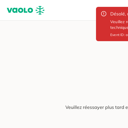
Désolé, 
Veuillez 
techniqu
Event ID:
a
Veuillez réessayer plus tard 