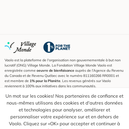
Vaolo est la plateforme de l'organisation non gouvernementale à but non
lucratif (ONG) Village Monde. La Fondation Village Monde Vaolo est
enregistrée comme
oeuvre de bienfaisance
auprès de l’Agence du Revenu
du Canada et de Revenu Québec avec le numéro 811160266 RR0001 et
est membre de
1% pour la Planète
. Les revenus générés sur Vaolo
reviennent à 100% aux initiatives dans les communautés.
Un mot sur les cookies! Nos partenaires de confiance et
S'inscrire à l'infolettre
nous-mêmes utilisons des cookies et d'autres données
Pour connaître les nouveautés, suivre nos explorateurs et recevoir des
astuces pour des voyages plus conscients.
et technologies pour analyser, améliorer et
personnaliser votre expérience sur et en dehors de
Ton courriel
Envoyer
Vaolo. Cliquez sur «OK» pour accepter et continuer à