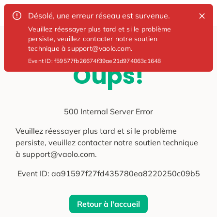
Désolé, une erreur réseau est survenue.
Veuillez réessayer plus tard et si le problème
persiste, veuillez contacter notre soutien
technique à support@vaolo.com.
Event ID:
f59577fb26674f39ae21d974063c1648
Oups!
500 Internal Server Error
Veuillez réessayer plus tard et si le problème
persiste, veuillez contacter notre soutien technique
à support@vaolo.com.
Event ID:
aa91597f27fd435780ea8220250c09b5
Retour à l'accueil