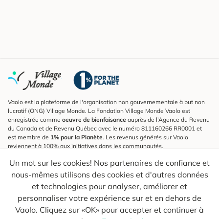
Vaolo est la plateforme de l'organisation non gouvernementale à but non
lucratif (ONG) Village Monde. La Fondation Village Monde Vaolo est
enregistrée comme
oeuvre de bienfaisance
auprès de l’Agence du Revenu
du Canada et de Revenu Québec avec le numéro 811160266 RR0001 et
est membre de
1% pour la Planète
. Les revenus générés sur Vaolo
reviennent à 100% aux initiatives dans les communautés.
Un mot sur les cookies! Nos partenaires de confiance et
S'inscrire à l'infolettre
nous-mêmes utilisons des cookies et d'autres données
Pour connaître les nouveautés, suivre nos explorateurs et recevoir des
astuces pour des voyages plus conscients.
et technologies pour analyser, améliorer et
personnaliser votre expérience sur et en dehors de
Ton courriel
Envoyer
Vaolo. Cliquez sur «OK» pour accepter et continuer à