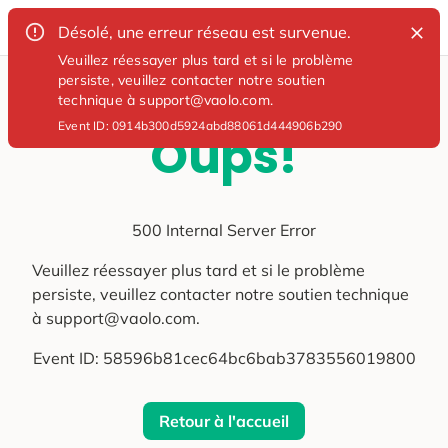
Désolé, une erreur réseau est survenue.
Veuillez réessayer plus tard et si le problème
persiste, veuillez contacter notre soutien
technique à support@vaolo.com.
Event ID:
0914b300d5924abd88061d444906b290
Oups!
500 Internal Server Error
Veuillez réessayer plus tard et si le problème
persiste, veuillez contacter notre soutien technique
à support@vaolo.com.
Event ID:
58596b81cec64bc6bab3783556019800
Retour à l'accueil