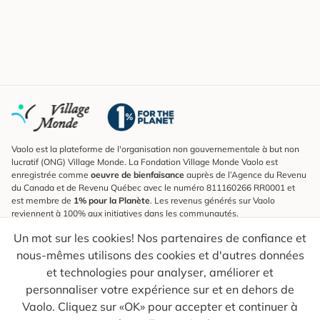
Vaolo est la plateforme de l'organisation non gouvernementale à but non
lucratif (ONG) Village Monde. La Fondation Village Monde Vaolo est
enregistrée comme
oeuvre de bienfaisance
auprès de l’Agence du Revenu
du Canada et de Revenu Québec avec le numéro 811160266 RR0001 et
est membre de
1% pour la Planète
. Les revenus générés sur Vaolo
reviennent à 100% aux initiatives dans les communautés.
Un mot sur les cookies! Nos partenaires de confiance et
S'inscrire à l'infolettre
nous-mêmes utilisons des cookies et d'autres données
Pour connaître les nouveautés, suivre nos explorateurs et recevoir des
astuces pour des voyages plus conscients.
et technologies pour analyser, améliorer et
personnaliser votre expérience sur et en dehors de
Ton courriel
Envoyer
Vaolo. Cliquez sur «OK» pour accepter et continuer à