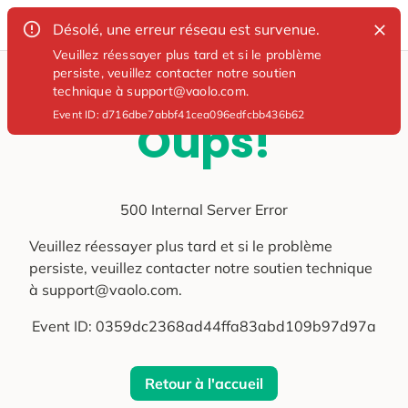
Désolé, une erreur réseau est survenue.
Veuillez réessayer plus tard et si le problème
persiste, veuillez contacter notre soutien
technique à support@vaolo.com.
Event ID:
d716dbe7abbf41cea096edfcbb436b62
Oups!
500 Internal Server Error
Veuillez réessayer plus tard et si le problème
persiste, veuillez contacter notre soutien technique
à support@vaolo.com.
Event ID:
0359dc2368ad44ffa83abd109b97d97a
Retour à l'accueil