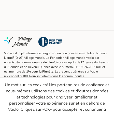
Vaolo est la plateforme de l'organisation non gouvernementale à but non
lucratif (ONG) Village Monde. La Fondation Village Monde Vaolo est
enregistrée comme
oeuvre de bienfaisance
auprès de l’Agence du Revenu
du Canada et de Revenu Québec avec le numéro 811160266 RR0001 et
est membre de
1% pour la Planète
. Les revenus générés sur Vaolo
reviennent à 100% aux initiatives dans les communautés.
Un mot sur les cookies! Nos partenaires de confiance et
S'inscrire à l'infolettre
nous-mêmes utilisons des cookies et d'autres données
Pour connaître les nouveautés, suivre nos explorateurs et recevoir des
astuces pour des voyages plus conscients.
et technologies pour analyser, améliorer et
personnaliser votre expérience sur et en dehors de
Ton courriel
Envoyer
Vaolo. Cliquez sur «OK» pour accepter et continuer à