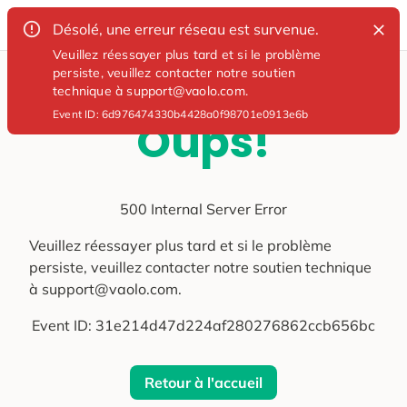
Désolé, une erreur réseau est survenue.
Veuillez réessayer plus tard et si le problème
persiste, veuillez contacter notre soutien
technique à support@vaolo.com.
Event ID:
6d976474330b4428a0f98701e0913e6b
Oups!
500 Internal Server Error
Veuillez réessayer plus tard et si le problème
persiste, veuillez contacter notre soutien technique
à support@vaolo.com.
Event ID:
31e214d47d224af280276862ccb656bc
Retour à l'accueil