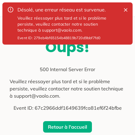
Désolé, une erreur réseau est survenue.
Veuillez réessayer plus tard et si le problème
persiste, veuillez contacter notre soutien
technique à support@vaolo.com.
Event ID:
279eb4bf65154b48819b720d9bbf7fd0
Oups!
500 Internal Server Error
Veuillez réessayer plus tard et si le problème
persiste, veuillez contacter notre soutien technique
à support@vaolo.com.
Event ID:
67c2966ddf1649639fca81ef6f24bfbe
Retour à l'accueil