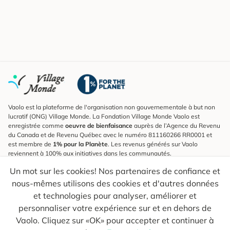
Vaolo est la plateforme de l'organisation non gouvernementale à but non
lucratif (ONG) Village Monde. La Fondation Village Monde Vaolo est
enregistrée comme
oeuvre de bienfaisance
auprès de l’Agence du Revenu
du Canada et de Revenu Québec avec le numéro 811160266 RR0001 et
est membre de
1% pour la Planète
. Les revenus générés sur Vaolo
reviennent à 100% aux initiatives dans les communautés.
Un mot sur les cookies! Nos partenaires de confiance et
S'inscrire à l'infolettre
nous-mêmes utilisons des cookies et d'autres données
Pour connaître les nouveautés, suivre nos explorateurs et recevoir des
astuces pour des voyages plus conscients.
et technologies pour analyser, améliorer et
personnaliser votre expérience sur et en dehors de
Ton courriel
Envoyer
Vaolo. Cliquez sur «OK» pour accepter et continuer à