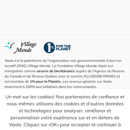
Vaolo est la plateforme de l'organisation non gouvernementale à but non
lucratif (ONG) Village Monde. La Fondation Village Monde Vaolo est
enregistrée comme
oeuvre de bienfaisance
auprès de l’Agence du Revenu
du Canada et de Revenu Québec avec le numéro 811160266 RR0001 et
est membre de
1% pour la Planète
. Les revenus générés sur Vaolo
reviennent à 100% aux initiatives dans les communautés.
Un mot sur les cookies! Nos partenaires de confiance et
S'inscrire à l'infolettre
nous-mêmes utilisons des cookies et d'autres données
Pour connaître les nouveautés, suivre nos explorateurs et recevoir des
astuces pour des voyages plus conscients.
et technologies pour analyser, améliorer et
personnaliser votre expérience sur et en dehors de
Ton courriel
Envoyer
Vaolo. Cliquez sur «OK» pour accepter et continuer à