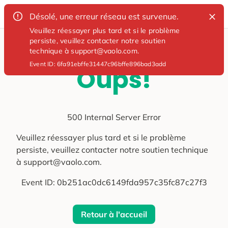
Désolé, une erreur réseau est survenue.
Veuillez réessayer plus tard et si le problème
persiste, veuillez contacter notre soutien
technique à support@vaolo.com.
Event ID:
6fa91ebffe31447c96bffe896bad3add
Oups!
500 Internal Server Error
Veuillez réessayer plus tard et si le problème
persiste, veuillez contacter notre soutien technique
à support@vaolo.com.
Event ID:
0b251ac0dc6149fda957c35fc87c27f3
Retour à l'accueil