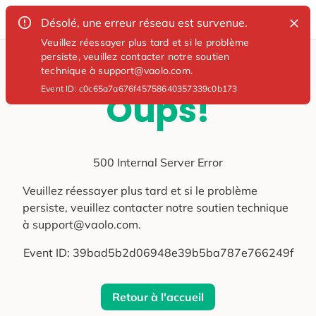
Désolé, une erreur réseau est survenue.
Veuillez réessayer plus tard et si le problème
persiste, veuillez contacter notre soutien
technique à support@vaolo.com.
Event ID:
c0c65a7a676f45758640357339c0b173
Oups!
500 Internal Server Error
Veuillez réessayer plus tard et si le problème
persiste, veuillez contacter notre soutien technique
à support@vaolo.com.
Event ID:
39bad5b2d06948e39b5ba787e766249f
Retour à l'accueil