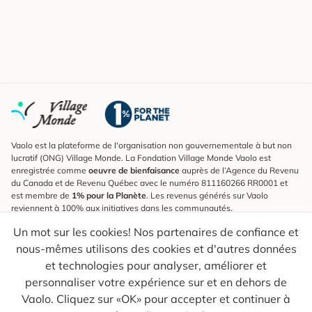
Vaolo est la plateforme de l'organisation non gouvernementale à but non
lucratif (ONG) Village Monde. La Fondation Village Monde Vaolo est
enregistrée comme
oeuvre de bienfaisance
auprès de l’Agence du Revenu
du Canada et de Revenu Québec avec le numéro 811160266 RR0001 et
est membre de
1% pour la Planète
. Les revenus générés sur Vaolo
reviennent à 100% aux initiatives dans les communautés.
Un mot sur les cookies! Nos partenaires de confiance et
S'inscrire à l'infolettre
nous-mêmes utilisons des cookies et d'autres données
Pour connaître les nouveautés, suivre nos explorateurs et recevoir des
astuces pour des voyages plus conscients.
et technologies pour analyser, améliorer et
personnaliser votre expérience sur et en dehors de
Ton courriel
Envoyer
Vaolo. Cliquez sur «OK» pour accepter et continuer à