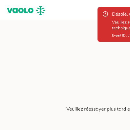
Désolé, 
Veuillez 
techniqu
Event ID:
c
Veuillez réessayer plus tard 