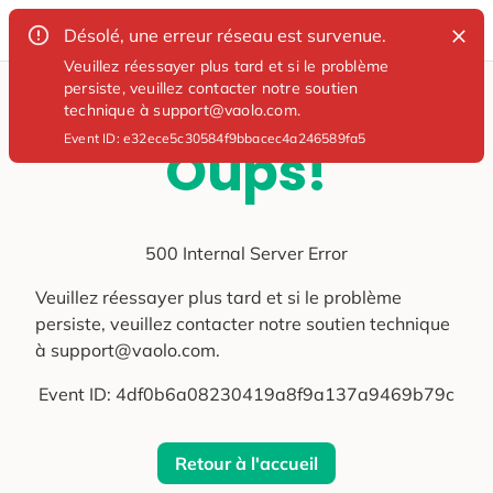
Désolé, une erreur réseau est survenue.
Veuillez réessayer plus tard et si le problème
persiste, veuillez contacter notre soutien
technique à support@vaolo.com.
Event ID:
e32ece5c30584f9bbacec4a246589fa5
Oups!
500 Internal Server Error
Veuillez réessayer plus tard et si le problème
persiste, veuillez contacter notre soutien technique
à support@vaolo.com.
Event ID:
4df0b6a08230419a8f9a137a9469b79c
Retour à l'accueil