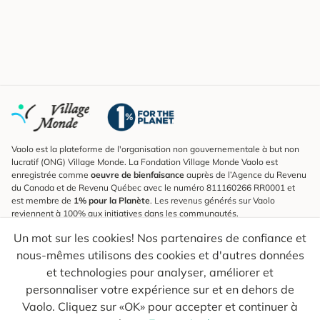
Vaolo est la plateforme de l'organisation non gouvernementale à but non
lucratif (ONG) Village Monde. La Fondation Village Monde Vaolo est
enregistrée comme
oeuvre de bienfaisance
auprès de l’Agence du Revenu
du Canada et de Revenu Québec avec le numéro 811160266 RR0001 et
est membre de
1% pour la Planète
. Les revenus générés sur Vaolo
reviennent à 100% aux initiatives dans les communautés.
Un mot sur les cookies! Nos partenaires de confiance et
S'inscrire à l'infolettre
nous-mêmes utilisons des cookies et d'autres données
Pour connaître les nouveautés, suivre nos explorateurs et recevoir des
astuces pour des voyages plus conscients.
et technologies pour analyser, améliorer et
personnaliser votre expérience sur et en dehors de
Ton courriel
Envoyer
Vaolo. Cliquez sur «OK» pour accepter et continuer à