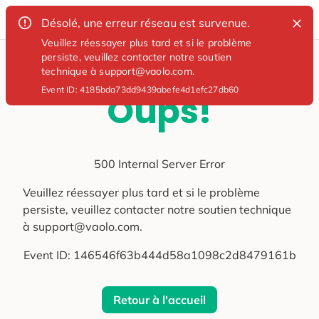
Désolé, une erreur réseau est survenue.
Veuillez réessayer plus tard et si le problème
persiste, veuillez contacter notre soutien
technique à support@vaolo.com.
Event ID:
4185bda73dd9439abefe4d1efc27db60
Oups!
500 Internal Server Error
Veuillez réessayer plus tard et si le problème
persiste, veuillez contacter notre soutien technique
à support@vaolo.com.
Event ID:
146546f63b444d58a1098c2d8479161b
Retour à l'accueil