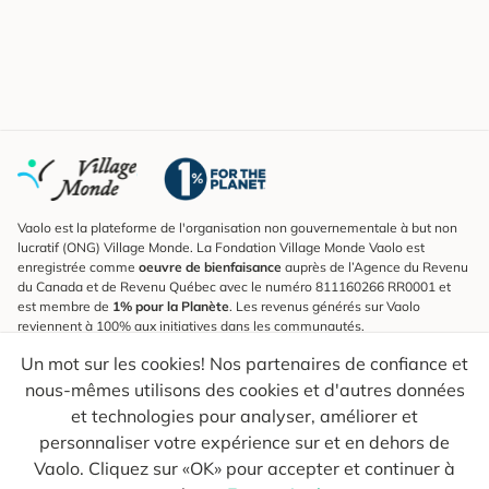
Vaolo est la plateforme de l'organisation non gouvernementale à but non
lucratif (ONG) Village Monde. La Fondation Village Monde Vaolo est
enregistrée comme
oeuvre de bienfaisance
auprès de l’Agence du Revenu
du Canada et de Revenu Québec avec le numéro 811160266 RR0001 et
est membre de
1% pour la Planète
. Les revenus générés sur Vaolo
reviennent à 100% aux initiatives dans les communautés.
Un mot sur les cookies! Nos partenaires de confiance et
S'inscrire à l'infolettre
nous-mêmes utilisons des cookies et d'autres données
Pour connaître les nouveautés, suivre nos explorateurs et recevoir des
astuces pour des voyages plus conscients.
et technologies pour analyser, améliorer et
personnaliser votre expérience sur et en dehors de
Ton courriel
Envoyer
Vaolo. Cliquez sur «OK» pour accepter et continuer à