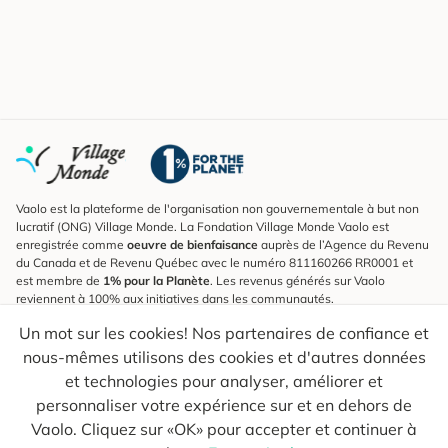
Vaolo est la plateforme de l'organisation non gouvernementale à but non
lucratif (ONG) Village Monde. La Fondation Village Monde Vaolo est
enregistrée comme
oeuvre de bienfaisance
auprès de l’Agence du Revenu
du Canada et de Revenu Québec avec le numéro 811160266 RR0001 et
est membre de
1% pour la Planète
. Les revenus générés sur Vaolo
reviennent à 100% aux initiatives dans les communautés.
Un mot sur les cookies! Nos partenaires de confiance et
S'inscrire à l'infolettre
nous-mêmes utilisons des cookies et d'autres données
Pour connaître les nouveautés, suivre nos explorateurs et recevoir des
astuces pour des voyages plus conscients.
et technologies pour analyser, améliorer et
personnaliser votre expérience sur et en dehors de
Ton courriel
Envoyer
Vaolo. Cliquez sur «OK» pour accepter et continuer à