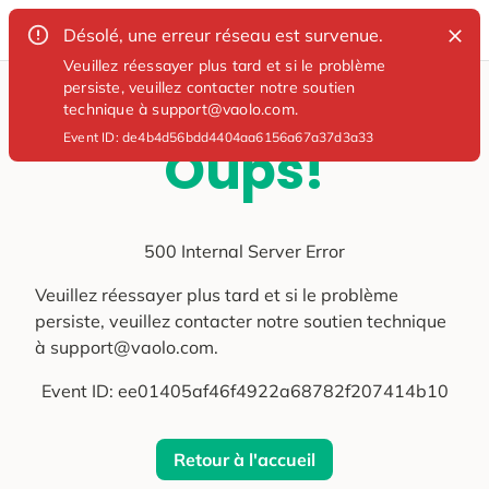
Désolé, une erreur réseau est survenue.
Veuillez réessayer plus tard et si le problème
persiste, veuillez contacter notre soutien
technique à support@vaolo.com.
Event ID:
de4b4d56bdd4404aa6156a67a37d3a33
Oups!
500 Internal Server Error
Veuillez réessayer plus tard et si le problème
persiste, veuillez contacter notre soutien technique
à support@vaolo.com.
Event ID:
ee01405af46f4922a68782f207414b10
Retour à l'accueil