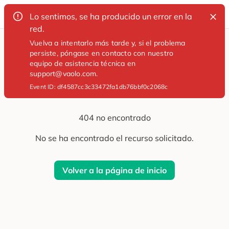
Lo sentimos, se ha producido un error en la
red.
Vuelva a intentarlo más tarde y, si el problema
persiste, póngase en contacto con nuestro
equipo de asistencia técnica en
¡Vaya!
support@vaolo.com.
Event ID:
df4587cc3c33472fa1db76bbf0c2068c
404 no encontrado
No se ha encontrado el recurso solicitado.
Volver a la página de inicio