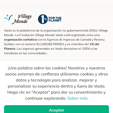
Vaolo es la plataforma de la organización no gubernamental (ONG) Village
Monde. La Fundación Village Monde Vaolo está registrada como una
organización caritativa
con la Agencia de Ingresos de Canadá y Revenu
Québec con el número 811160266 RR0001 y es miembro del
1% del
Planeta
. Los ingresos generados en Vaolo devuelven el 100% a las
iniciativas en las comunidades.
Suscribirse al boletín
¡Una palabra sobre las cookies! Nosotros y nuestros
Para conocer las novedades, seguir a nuestros exploradores y recibir
consejos para viajes más conscientes.
socios externos de confianza utilizamos cookies y otros
datos y tecnología para analizar, mejorar y
Su correo electrónico
Enviar
personalizar su experiencia dentro y fuera de Vaolo.
Haga clic en "Aceptar" para dar su consentimiento y
continuar explorando.
Saber más
Copyright © 2026 Todos Los Derechos Reservados.
Vaolo
Aceptar