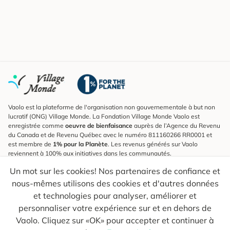
Vaolo est la plateforme de l'organisation non gouvernementale à but non
lucratif (ONG) Village Monde. La Fondation Village Monde Vaolo est
enregistrée comme
oeuvre de bienfaisance
auprès de l’Agence du Revenu
du Canada et de Revenu Québec avec le numéro 811160266 RR0001 et
est membre de
1% pour la Planète
. Les revenus générés sur Vaolo
reviennent à 100% aux initiatives dans les communautés.
Un mot sur les cookies! Nos partenaires de confiance et
S'inscrire à l'infolettre
nous-mêmes utilisons des cookies et d'autres données
Pour connaître les nouveautés, suivre nos explorateurs et recevoir des
astuces pour des voyages plus conscients.
et technologies pour analyser, améliorer et
personnaliser votre expérience sur et en dehors de
Ton courriel
Envoyer
Vaolo. Cliquez sur «OK» pour accepter et continuer à