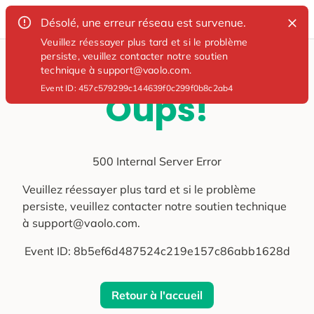
Désolé, une erreur réseau est survenue.
Veuillez réessayer plus tard et si le problème
persiste, veuillez contacter notre soutien
technique à support@vaolo.com.
Event ID:
457c579299c144639f0c299f0b8c2ab4
Oups!
500 Internal Server Error
Veuillez réessayer plus tard et si le problème
persiste, veuillez contacter notre soutien technique
à support@vaolo.com.
Event ID:
8b5ef6d487524c219e157c86abb1628d
Retour à l'accueil