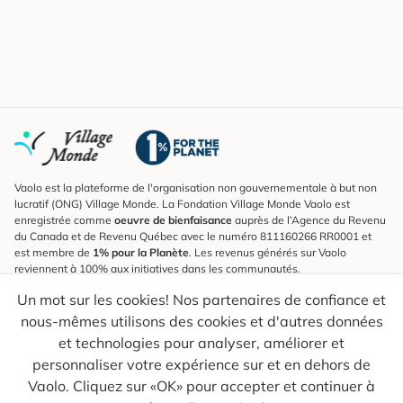
Vaolo est la plateforme de l'organisation non gouvernementale à but non
lucratif (ONG) Village Monde. La Fondation Village Monde Vaolo est
enregistrée comme
oeuvre de bienfaisance
auprès de l’Agence du Revenu
du Canada et de Revenu Québec avec le numéro 811160266 RR0001 et
est membre de
1% pour la Planète
. Les revenus générés sur Vaolo
reviennent à 100% aux initiatives dans les communautés.
Un mot sur les cookies! Nos partenaires de confiance et
S'inscrire à l'infolettre
nous-mêmes utilisons des cookies et d'autres données
Pour connaître les nouveautés, suivre nos explorateurs et recevoir des
astuces pour des voyages plus conscients.
et technologies pour analyser, améliorer et
personnaliser votre expérience sur et en dehors de
Ton courriel
Envoyer
Vaolo. Cliquez sur «OK» pour accepter et continuer à