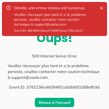
Désolé, une erreur réseau est survenue.
Veuillez réessayer plus tard et si le problème
persiste, veuillez contacter notre soutien
technique à support@vaolo.com.
Event ID:
a80369218bca47469074eae735ec0a13
Oups!
500 Internal Server Error
Veuillez réessayer plus tard et si le problème
persiste, veuillez contacter notre soutien technique
à support@vaolo.com.
Event ID:
3782236a46094f01a0db693288effc9d
Retour à l'accueil