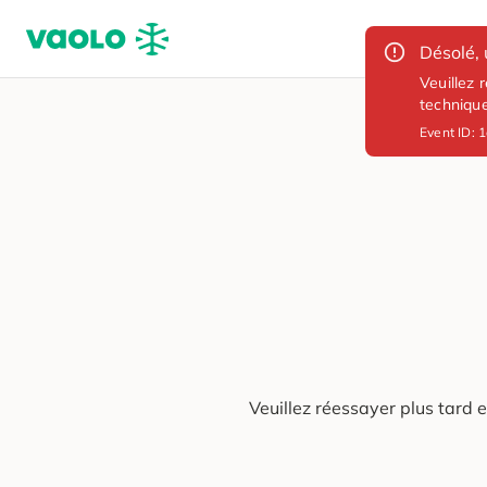
Désolé, 
Veuillez 
techniqu
Event ID:
1
Veuillez réessayer plus tard 