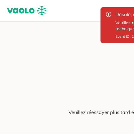
Désolé, 
Veuillez 
techniqu
Event ID:
2
Veuillez réessayer plus tard 