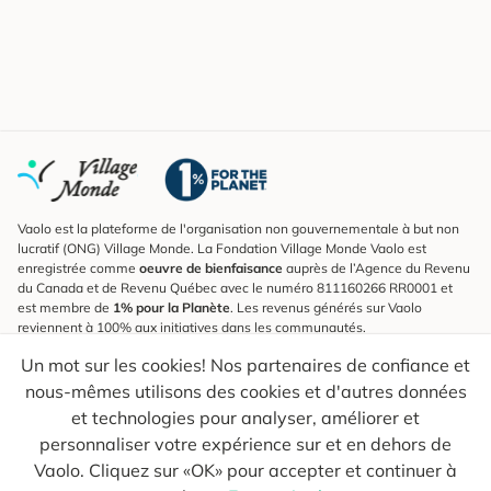
Vaolo est la plateforme de l'organisation non gouvernementale à but non
lucratif (ONG) Village Monde. La Fondation Village Monde Vaolo est
enregistrée comme
oeuvre de bienfaisance
auprès de l’Agence du Revenu
du Canada et de Revenu Québec avec le numéro 811160266 RR0001 et
est membre de
1% pour la Planète
. Les revenus générés sur Vaolo
reviennent à 100% aux initiatives dans les communautés.
Un mot sur les cookies! Nos partenaires de confiance et
S'inscrire à l'infolettre
nous-mêmes utilisons des cookies et d'autres données
Pour connaître les nouveautés, suivre nos explorateurs et recevoir des
astuces pour des voyages plus conscients.
et technologies pour analyser, améliorer et
personnaliser votre expérience sur et en dehors de
Ton courriel
Envoyer
Vaolo. Cliquez sur «OK» pour accepter et continuer à