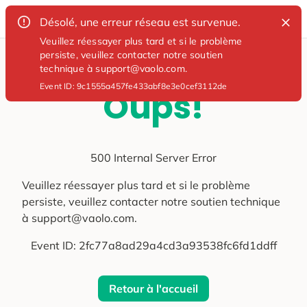
Désolé, une erreur réseau est survenue.
Veuillez réessayer plus tard et si le problème
persiste, veuillez contacter notre soutien
technique à support@vaolo.com.
Event ID:
9c1555a457fe433abf8e3e0cef3112de
Oups!
500 Internal Server Error
Veuillez réessayer plus tard et si le problème
persiste, veuillez contacter notre soutien technique
à support@vaolo.com.
Event ID:
2fc77a8ad29a4cd3a93538fc6fd1ddff
Retour à l'accueil