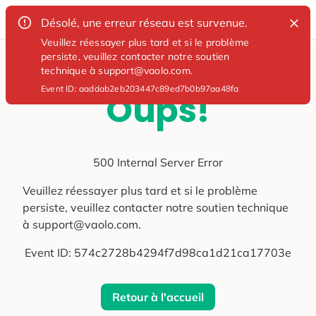
Désolé, une erreur réseau est survenue.
Veuillez réessayer plus tard et si le problème
persiste, veuillez contacter notre soutien
technique à support@vaolo.com.
Event ID:
aaddab2eb203447c89ed7b0b97aa48fa
Oups!
500 Internal Server Error
Veuillez réessayer plus tard et si le problème
persiste, veuillez contacter notre soutien technique
à support@vaolo.com.
Event ID:
574c2728b4294f7d98ca1d21ca17703e
Retour à l'accueil