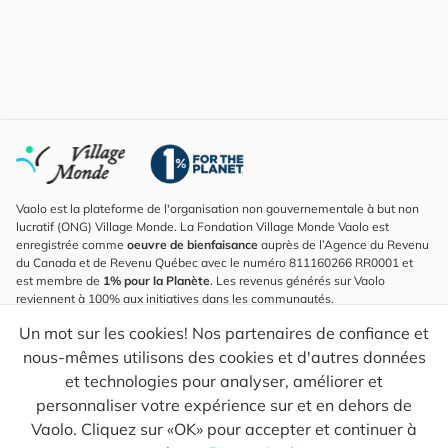
Vaolo est la plateforme de l'organisation non gouvernementale à but non
lucratif (ONG) Village Monde. La Fondation Village Monde Vaolo est
enregistrée comme
oeuvre de bienfaisance
auprès de l’Agence du Revenu
du Canada et de Revenu Québec avec le numéro 811160266 RR0001 et
est membre de
1% pour la Planète
. Les revenus générés sur Vaolo
reviennent à 100% aux initiatives dans les communautés.
Un mot sur les cookies! Nos partenaires de confiance et
S'inscrire à l'infolettre
nous-mêmes utilisons des cookies et d'autres données
Pour connaître les nouveautés, suivre nos explorateurs et recevoir des
astuces pour des voyages plus conscients.
et technologies pour analyser, améliorer et
personnaliser votre expérience sur et en dehors de
Ton courriel
Envoyer
Vaolo. Cliquez sur «OK» pour accepter et continuer à