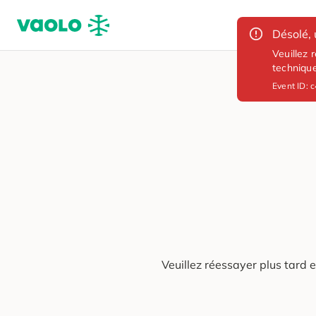
Désolé, 
Veuillez 
techniqu
Event ID:
c
Veuillez réessayer plus tard 