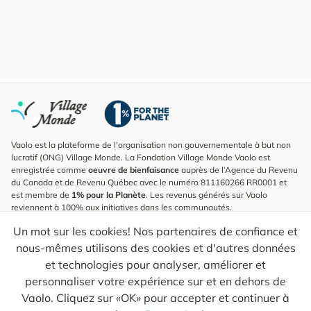
Vaolo est la plateforme de l'organisation non gouvernementale à but non
lucratif (ONG) Village Monde. La Fondation Village Monde Vaolo est
enregistrée comme
oeuvre de bienfaisance
auprès de l’Agence du Revenu
du Canada et de Revenu Québec avec le numéro 811160266 RR0001 et
est membre de
1% pour la Planète
. Les revenus générés sur Vaolo
reviennent à 100% aux initiatives dans les communautés.
Un mot sur les cookies! Nos partenaires de confiance et
S'inscrire à l'infolettre
nous-mêmes utilisons des cookies et d'autres données
Pour connaître les nouveautés, suivre nos explorateurs et recevoir des
astuces pour des voyages plus conscients.
et technologies pour analyser, améliorer et
personnaliser votre expérience sur et en dehors de
Ton courriel
Envoyer
Vaolo. Cliquez sur «OK» pour accepter et continuer à