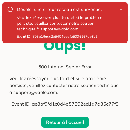
Désolé, une erreur réseau est survenue.
Veuillez réessayer plus tard et si le problème
persiste, veuillez contacter notre soutien
technique à support@vaolo.com.
Event ID:
893b16acc2b5404eaafe5006167ab8e3
Oups!
500 Internal Server Error
Veuillez réessayer plus tard et si le problème
persiste, veuillez contacter notre soutien technique
à support@vaolo.com.
Event ID:
ae8bf9fd1c0d4d57892ed1a7a36c77f9
Retour à l'accueil