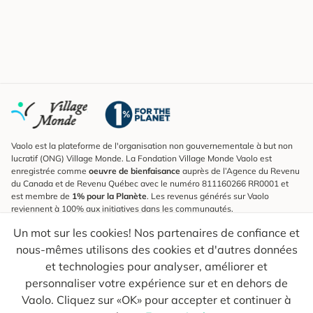
Vaolo est la plateforme de l'organisation non gouvernementale à but non
lucratif (ONG) Village Monde. La Fondation Village Monde Vaolo est
enregistrée comme
oeuvre de bienfaisance
auprès de l’Agence du Revenu
du Canada et de Revenu Québec avec le numéro 811160266 RR0001 et
est membre de
1% pour la Planète
. Les revenus générés sur Vaolo
reviennent à 100% aux initiatives dans les communautés.
Un mot sur les cookies! Nos partenaires de confiance et
S'inscrire à l'infolettre
nous-mêmes utilisons des cookies et d'autres données
Pour connaître les nouveautés, suivre nos explorateurs et recevoir des
astuces pour des voyages plus conscients.
et technologies pour analyser, améliorer et
personnaliser votre expérience sur et en dehors de
Ton courriel
Envoyer
Vaolo. Cliquez sur «OK» pour accepter et continuer à