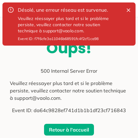
Désolé, une erreur réseau est survenue.
Veuillez réessayer plus tard et si le problème
persiste, veuillez contacter notre soutien
technique à support@vaolo.com.
Event ID:
f7f6cfe3a11046b68591fc4f2cf1ca98
Oups!
500 Internal Server Error
Veuillez réessayer plus tard et si le problème
persiste, veuillez contacter notre soutien technique
à support@vaolo.com.
Event ID:
da64c9828ef741d1b1b1df23cf716843
Retour à l'accueil