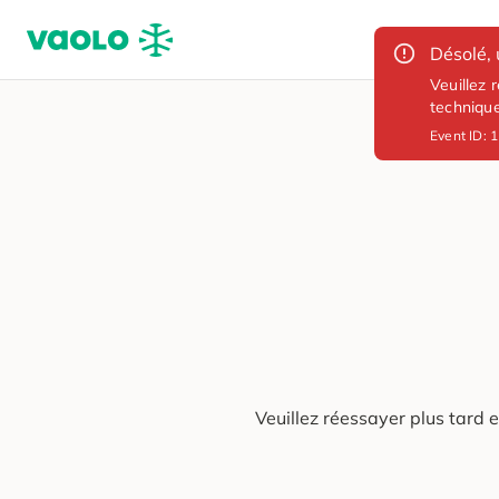
Désolé, 
Veuillez 
techniqu
Event ID:
1
Veuillez réessayer plus tard 