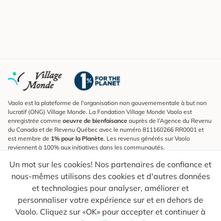
Vaolo est la plateforme de l'organisation non gouvernementale à but non
lucratif (ONG) Village Monde. La Fondation Village Monde Vaolo est
enregistrée comme
oeuvre de bienfaisance
auprès de l’Agence du Revenu
du Canada et de Revenu Québec avec le numéro 811160266 RR0001 et
est membre de
1% pour la Planète
. Les revenus générés sur Vaolo
reviennent à 100% aux initiatives dans les communautés.
Un mot sur les cookies! Nos partenaires de confiance et
S'inscrire à l'infolettre
nous-mêmes utilisons des cookies et d'autres données
Pour connaître les nouveautés, suivre nos explorateurs et recevoir des
astuces pour des voyages plus conscients.
et technologies pour analyser, améliorer et
personnaliser votre expérience sur et en dehors de
Ton courriel
Envoyer
Vaolo. Cliquez sur «OK» pour accepter et continuer à