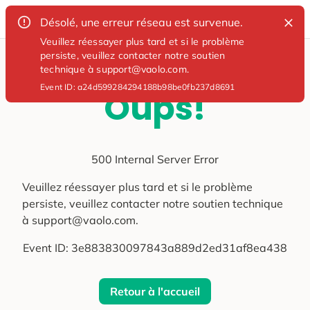
Désolé, une erreur réseau est survenue.
Veuillez réessayer plus tard et si le problème
persiste, veuillez contacter notre soutien
technique à support@vaolo.com.
Event ID:
a24d599284294188b98be0fb237d8691
Oups!
500 Internal Server Error
Veuillez réessayer plus tard et si le problème
persiste, veuillez contacter notre soutien technique
à support@vaolo.com.
Event ID:
3e883830097843a889d2ed31af8ea438
Retour à l'accueil