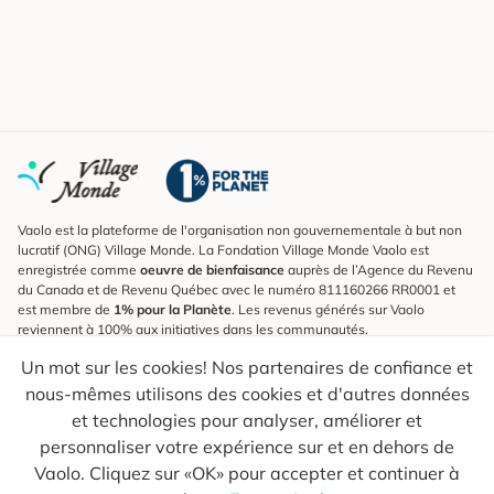
Vaolo est la plateforme de l'organisation non gouvernementale à but non
lucratif (ONG) Village Monde. La Fondation Village Monde Vaolo est
enregistrée comme
oeuvre de bienfaisance
auprès de l’Agence du Revenu
du Canada et de Revenu Québec avec le numéro 811160266 RR0001 et
est membre de
1% pour la Planète
. Les revenus générés sur Vaolo
reviennent à 100% aux initiatives dans les communautés.
Un mot sur les cookies! Nos partenaires de confiance et
S'inscrire à l'infolettre
nous-mêmes utilisons des cookies et d'autres données
Pour connaître les nouveautés, suivre nos explorateurs et recevoir des
astuces pour des voyages plus conscients.
et technologies pour analyser, améliorer et
personnaliser votre expérience sur et en dehors de
Ton courriel
Envoyer
Vaolo. Cliquez sur «OK» pour accepter et continuer à