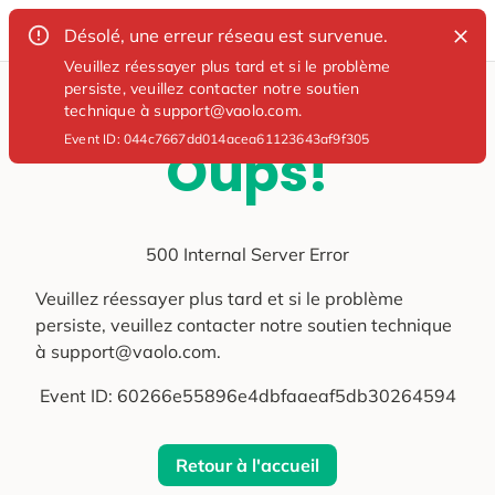
Désolé, une erreur réseau est survenue.
Veuillez réessayer plus tard et si le problème
persiste, veuillez contacter notre soutien
technique à support@vaolo.com.
Event ID:
044c7667dd014acea61123643af9f305
Oups!
500 Internal Server Error
Veuillez réessayer plus tard et si le problème
persiste, veuillez contacter notre soutien technique
à support@vaolo.com.
Event ID:
60266e55896e4dbfaaeaf5db30264594
Retour à l'accueil