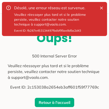
Désolé, une erreur réseau est survenue.
Veuillez réessayer plus tard et si le problème
persiste, veuillez contacter notre soutien
technique à support@vaolo.com.
Event ID:
fb267e453134497fbdbf95ae8d5a2d43
Oups!
500 Internal Server Error
Veuillez réessayer plus tard et si le problème
persiste, veuillez contacter notre soutien technique
à support@vaolo.com.
Event ID:
2c153038a2654eb3aff601f59f77769c
Retour à l'accueil