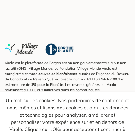
Vaolo est la plateforme de l'organisation non gouvernementale à but non
lucratif (ONG) Village Monde. La Fondation Village Monde Vaolo est
enregistrée comme
oeuvre de bienfaisance
auprès de l’Agence du Revenu
du Canada et de Revenu Québec avec le numéro 811160266 RR0001 et
est membre de
1% pour la Planète
. Les revenus générés sur Vaolo
reviennent à 100% aux initiatives dans les communautés.
Un mot sur les cookies! Nos partenaires de confiance et
S'inscrire à l'infolettre
nous-mêmes utilisons des cookies et d'autres données
Pour connaître les nouveautés, suivre nos explorateurs et recevoir des
astuces pour des voyages plus conscients.
et technologies pour analyser, améliorer et
personnaliser votre expérience sur et en dehors de
Ton courriel
Envoyer
Vaolo. Cliquez sur «OK» pour accepter et continuer à