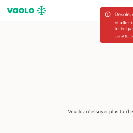
Désolé, 
Veuillez 
techniqu
Event ID:
6
Veuillez réessayer plus tard 