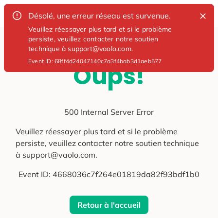
Désolé, une erreur réseau est survenue.
Veuillez réessayer plus tard et si le problème
persiste, veuillez contacter notre soutien
technique à support@vaolo.com.
Event ID:
68ff4d24047140c7a3f4bab3d1aeb577
Oups!
500 Internal Server Error
Veuillez réessayer plus tard et si le problème
persiste, veuillez contacter notre soutien technique
à support@vaolo.com.
Event ID:
4668036c7f264e01819da82f93bdf1b0
Retour à l'accueil