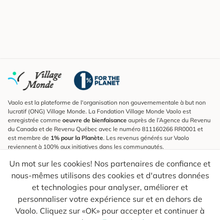
Vaolo est la plateforme de l'organisation non gouvernementale à but non
lucratif (ONG) Village Monde. La Fondation Village Monde Vaolo est
enregistrée comme
oeuvre de bienfaisance
auprès de l’Agence du Revenu
du Canada et de Revenu Québec avec le numéro 811160266 RR0001 et
est membre de
1% pour la Planète
. Les revenus générés sur Vaolo
reviennent à 100% aux initiatives dans les communautés.
Un mot sur les cookies! Nos partenaires de confiance et
S'inscrire à l'infolettre
nous-mêmes utilisons des cookies et d'autres données
Pour connaître les nouveautés, suivre nos explorateurs et recevoir des
astuces pour des voyages plus conscients.
et technologies pour analyser, améliorer et
personnaliser votre expérience sur et en dehors de
Ton courriel
Envoyer
Vaolo. Cliquez sur «OK» pour accepter et continuer à