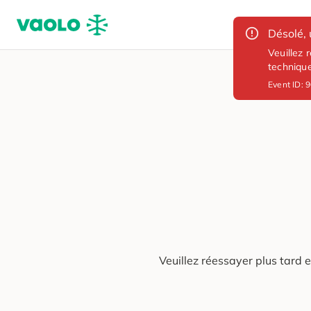
Désolé, 
Veuillez 
techniqu
Event ID:
9
Veuillez réessayer plus tard 