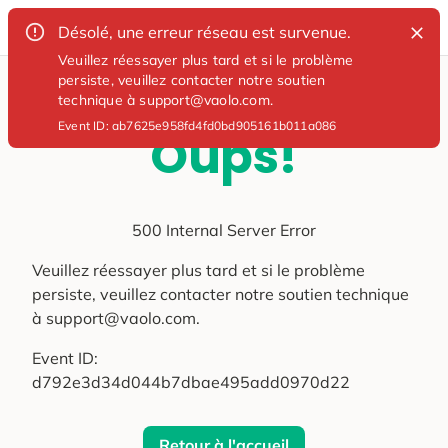
Désolé, une erreur réseau est survenue.
Veuillez réessayer plus tard et si le problème
persiste, veuillez contacter notre soutien
technique à support@vaolo.com.
Event ID:
ab7625e958fd4fd0bd905161b011a086
Oups!
500 Internal Server Error
Veuillez réessayer plus tard et si le problème
persiste, veuillez contacter notre soutien technique
à support@vaolo.com.
Event ID:
d792e3d34d044b7dbae495add0970d22
Retour à l'accueil