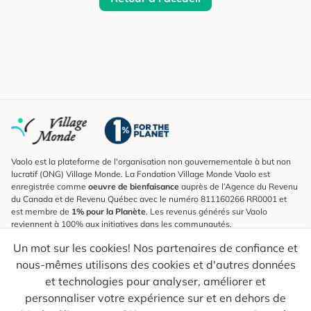
Vaolo est la plateforme de l'organisation non gouvernementale à but non
lucratif (ONG) Village Monde. La Fondation Village Monde Vaolo est
enregistrée comme
oeuvre de bienfaisance
auprès de l’Agence du Revenu
du Canada et de Revenu Québec avec le numéro 811160266 RR0001 et
est membre de
1% pour la Planète
. Les revenus générés sur Vaolo
reviennent à 100% aux initiatives dans les communautés.
Un mot sur les cookies! Nos partenaires de confiance et
S'inscrire à l'infolettre
nous-mêmes utilisons des cookies et d'autres données
Pour connaître les nouveautés, suivre nos explorateurs et recevoir des
astuces pour des voyages plus conscients.
et technologies pour analyser, améliorer et
personnaliser votre expérience sur et en dehors de
Ton courriel
Envoyer