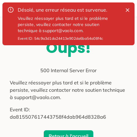
Désolé, une erreur réseau est survenue.
Veuillez réessayer plus tard et si le problème
persiste, veuillez contacter notre soutien
technique à support@vaolo.com.
Event ID:
54c9a3d1da24413e902da6ba54a08f4c
Oups!
500 Internal Server Error
Veuillez réessayer plus tard et si le problème
persiste, veuillez contacter notre soutien technique
à support@vaolo.com.
Event ID:
da815507617443758f4dab964d8328a6
Retour à l'accueil