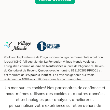
Vaolo est la plateforme de l'organisation non gouvernementale à but non
lucratif (ONG) Village Monde. La Fondation Village Monde Vaolo est
enregistrée comme
oeuvre de bienfaisance
auprès de l’Agence du Revenu
du Canada et de Revenu Québec avec le numéro 811160266 RR0001 et
est membre de
1% pour la Planète
. Les revenus générés sur Vaolo
reviennent à 100% aux initiatives dans les communautés.
Un mot sur les cookies! Nos partenaires de confiance et
S'inscrire à l'infolettre
nous-mêmes utilisons des cookies et d'autres données
Pour connaître les nouveautés, suivre nos explorateurs et recevoir des
astuces pour des voyages plus conscients.
et technologies pour analyser, améliorer et
personnaliser votre expérience sur et en dehors de
Ton courriel
Envoyer