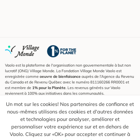
Vaolo est la plateforme de l'organisation non gouvernementale à but non
lucratif (ONG) Village Monde. La Fondation Village Monde Vaolo est
enregistrée comme
oeuvre de bienfaisance
auprès de l’Agence du Revenu
du Canada et de Revenu Québec avec le numéro 811160266 RR0001 et
est membre de
1% pour la Planète
. Les revenus générés sur Vaolo
reviennent à 100% aux initiatives dans les communautés.
Un mot sur les cookies! Nos partenaires de confiance et
S'inscrire à l'infolettre
nous-mêmes utilisons des cookies et d'autres données
Pour connaître les nouveautés, suivre nos explorateurs et recevoir des
astuces pour des voyages plus conscients.
et technologies pour analyser, améliorer et
personnaliser votre expérience sur et en dehors de
Ton courriel
Envoyer
Vaolo. Cliquez sur «OK» pour accepter et continuer à