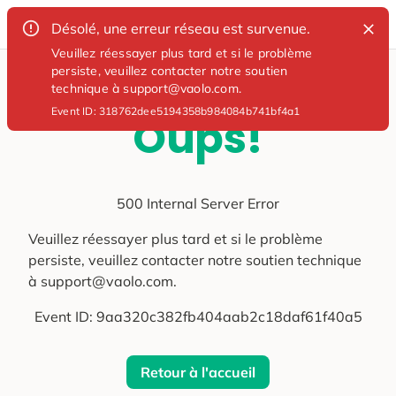
Désolé, une erreur réseau est survenue.
Veuillez réessayer plus tard et si le problème
persiste, veuillez contacter notre soutien
technique à support@vaolo.com.
Event ID:
318762dee5194358b984084b741bf4a1
Oups!
500 Internal Server Error
Veuillez réessayer plus tard et si le problème
persiste, veuillez contacter notre soutien technique
à support@vaolo.com.
Event ID:
9aa320c382fb404aab2c18daf61f40a5
Retour à l'accueil