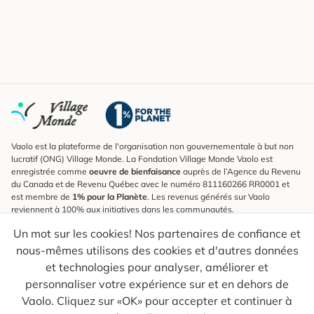
Vaolo est la plateforme de l'organisation non gouvernementale à but non
lucratif (ONG) Village Monde. La Fondation Village Monde Vaolo est
enregistrée comme
oeuvre de bienfaisance
auprès de l’Agence du Revenu
du Canada et de Revenu Québec avec le numéro 811160266 RR0001 et
est membre de
1% pour la Planète
. Les revenus générés sur Vaolo
reviennent à 100% aux initiatives dans les communautés.
Un mot sur les cookies! Nos partenaires de confiance et
S'inscrire à l'infolettre
nous-mêmes utilisons des cookies et d'autres données
Pour connaître les nouveautés, suivre nos explorateurs et recevoir des
astuces pour des voyages plus conscients.
et technologies pour analyser, améliorer et
personnaliser votre expérience sur et en dehors de
Ton courriel
Envoyer
Vaolo. Cliquez sur «OK» pour accepter et continuer à