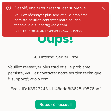
Désolé, une erreur réseau est survenue.
Veuillez réessayer plus tard et si le problème
persiste, veuillez contacter notre soutien
technique à support@vaolo.com.
Event ID:
5930a40d6d09496190ce5425f6f596dd
Oups!
500 Internal Server Error
Veuillez réessayer plus tard et si le problème
persiste, veuillez contacter notre soutien technique
à support@vaolo.com.
Event ID:
ff89272431d148ada8f8625cf0576baf
Retour à l'accueil