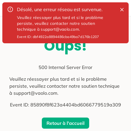
Désolé, une erreur réseau est survenue.
Veuillez réessayer plus tard et si le problème
persiste, veuillez contacter notre soutien
technique à support@vaolo.com.
Event ID:
dbf4922a8894486cba49ba7d176b1207
Oups!
500 Internal Server Error
Veuillez réessayer plus tard et si le problème
persiste, veuillez contacter notre soutien technique
à support@vaolo.com.
Event ID:
85890f8f623a4404bd6066779519a309
Retour à l'accueil