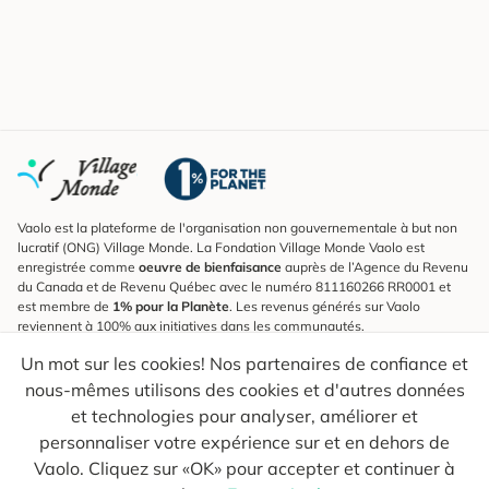
Vaolo est la plateforme de l'organisation non gouvernementale à but non
lucratif (ONG) Village Monde. La Fondation Village Monde Vaolo est
enregistrée comme
oeuvre de bienfaisance
auprès de l’Agence du Revenu
du Canada et de Revenu Québec avec le numéro 811160266 RR0001 et
est membre de
1% pour la Planète
. Les revenus générés sur Vaolo
reviennent à 100% aux initiatives dans les communautés.
Un mot sur les cookies! Nos partenaires de confiance et
S'inscrire à l'infolettre
nous-mêmes utilisons des cookies et d'autres données
Pour connaître les nouveautés, suivre nos explorateurs et recevoir des
astuces pour des voyages plus conscients.
et technologies pour analyser, améliorer et
personnaliser votre expérience sur et en dehors de
Ton courriel
Envoyer
Vaolo. Cliquez sur «OK» pour accepter et continuer à