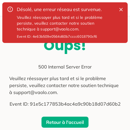
Désolé, une erreur réseau est survenue.
Veuillez réessayer plus tard et si le problème
persiste, veuillez contacter notre soutien
technique à support@vaolo.com.
Event ID:
4e63b509e0564d60b7cccc6018790cf6
Oups!
500 Internal Server Error
Veuillez réessayer plus tard et si le problème
persiste, veuillez contacter notre soutien technique
à support@vaolo.com.
Event ID:
91e5c177853b4ac4a9c90b18d07d60b2
Retour à l'accueil