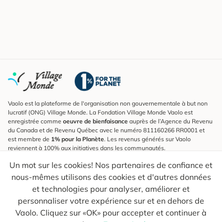
Vaolo est la plateforme de l'organisation non gouvernementale à but non
lucratif (ONG) Village Monde. La Fondation Village Monde Vaolo est
enregistrée comme
oeuvre de bienfaisance
auprès de l’Agence du Revenu
du Canada et de Revenu Québec avec le numéro 811160266 RR0001 et
est membre de
1% pour la Planète
. Les revenus générés sur Vaolo
reviennent à 100% aux initiatives dans les communautés.
Un mot sur les cookies! Nos partenaires de confiance et
S'inscrire à l'infolettre
nous-mêmes utilisons des cookies et d'autres données
Pour connaître les nouveautés, suivre nos explorateurs et recevoir des
astuces pour des voyages plus conscients.
et technologies pour analyser, améliorer et
personnaliser votre expérience sur et en dehors de
Ton courriel
Envoyer
Vaolo. Cliquez sur «OK» pour accepter et continuer à