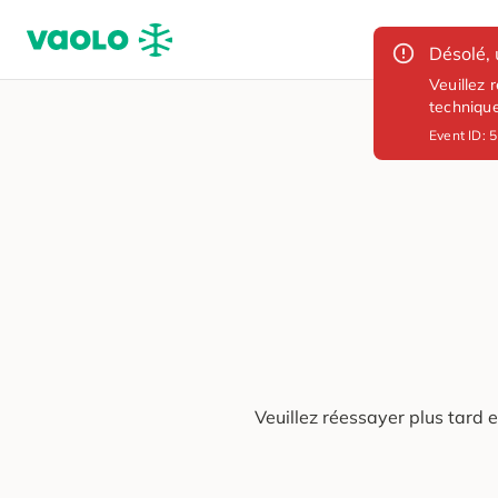
Désolé, 
Veuillez 
techniqu
Event ID:
5
Veuillez réessayer plus tard 