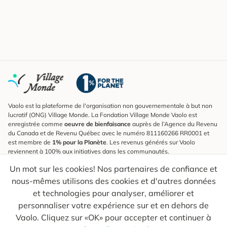
Vaolo est la plateforme de l'organisation non gouvernementale à but non
lucratif (ONG) Village Monde. La Fondation Village Monde Vaolo est
enregistrée comme
oeuvre de bienfaisance
auprès de l’Agence du Revenu
du Canada et de Revenu Québec avec le numéro 811160266 RR0001 et
est membre de
1% pour la Planète
. Les revenus générés sur Vaolo
reviennent à 100% aux initiatives dans les communautés.
Un mot sur les cookies! Nos partenaires de confiance et
S'inscrire à l'infolettre
nous-mêmes utilisons des cookies et d'autres données
Pour connaître les nouveautés, suivre nos explorateurs et recevoir des
astuces pour des voyages plus conscients.
et technologies pour analyser, améliorer et
personnaliser votre expérience sur et en dehors de
Ton courriel
Envoyer
Vaolo. Cliquez sur «OK» pour accepter et continuer à