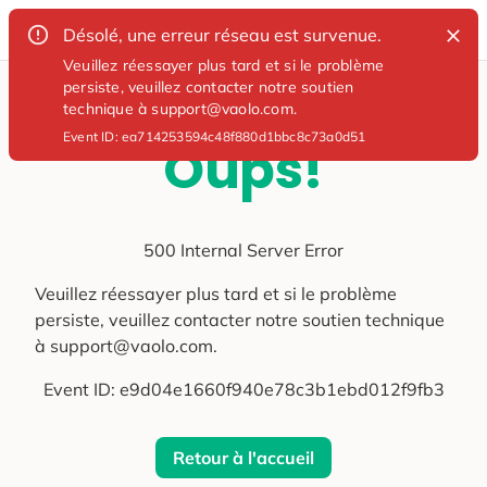
Désolé, une erreur réseau est survenue.
Veuillez réessayer plus tard et si le problème
persiste, veuillez contacter notre soutien
technique à support@vaolo.com.
Event ID:
ea714253594c48f880d1bbc8c73a0d51
Oups!
500 Internal Server Error
Veuillez réessayer plus tard et si le problème
persiste, veuillez contacter notre soutien technique
à support@vaolo.com.
Event ID:
e9d04e1660f940e78c3b1ebd012f9fb3
Retour à l'accueil