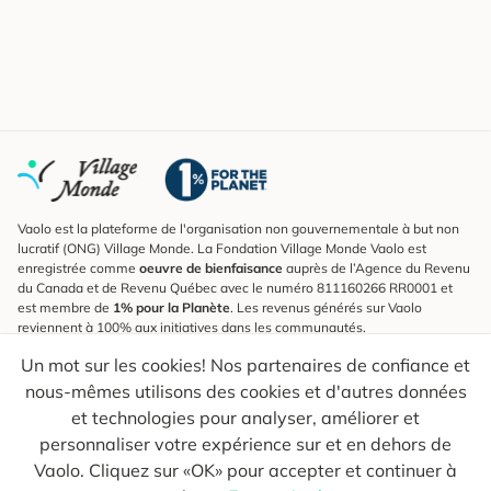
Vaolo est la plateforme de l'organisation non gouvernementale à but non
lucratif (ONG) Village Monde. La Fondation Village Monde Vaolo est
enregistrée comme
oeuvre de bienfaisance
auprès de l’Agence du Revenu
du Canada et de Revenu Québec avec le numéro 811160266 RR0001 et
est membre de
1% pour la Planète
. Les revenus générés sur Vaolo
reviennent à 100% aux initiatives dans les communautés.
Un mot sur les cookies! Nos partenaires de confiance et
S'inscrire à l'infolettre
nous-mêmes utilisons des cookies et d'autres données
Pour connaître les nouveautés, suivre nos explorateurs et recevoir des
astuces pour des voyages plus conscients.
et technologies pour analyser, améliorer et
personnaliser votre expérience sur et en dehors de
Ton courriel
Envoyer
Vaolo. Cliquez sur «OK» pour accepter et continuer à