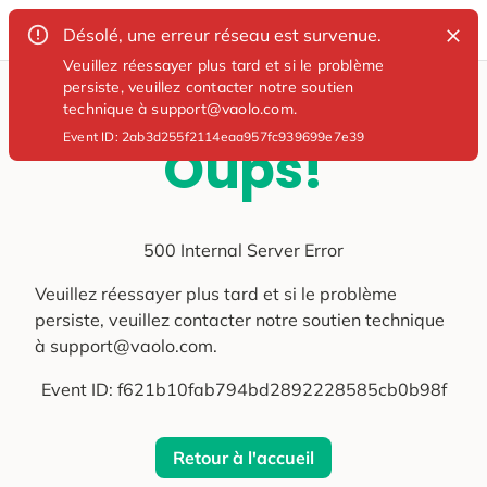
Désolé, une erreur réseau est survenue.
Veuillez réessayer plus tard et si le problème
persiste, veuillez contacter notre soutien
technique à support@vaolo.com.
Event ID:
2ab3d255f2114eaa957fc939699e7e39
Oups!
500 Internal Server Error
Veuillez réessayer plus tard et si le problème
persiste, veuillez contacter notre soutien technique
à support@vaolo.com.
Event ID:
f621b10fab794bd2892228585cb0b98f
Retour à l'accueil