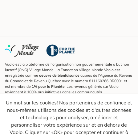
Vaolo est la plateforme de l'organisation non gouvernementale à but non
lucratif (ONG) Village Monde. La Fondation Village Monde Vaolo est
enregistrée comme
oeuvre de bienfaisance
auprès de l’Agence du Revenu
du Canada et de Revenu Québec avec le numéro 811160266 RR0001 et
est membre de
1% pour la Planète
. Les revenus générés sur Vaolo
reviennent à 100% aux initiatives dans les communautés.
Un mot sur les cookies! Nos partenaires de confiance et
S'inscrire à l'infolettre
nous-mêmes utilisons des cookies et d'autres données
Pour connaître les nouveautés, suivre nos explorateurs et recevoir des
astuces pour des voyages plus conscients.
et technologies pour analyser, améliorer et
personnaliser votre expérience sur et en dehors de
Ton courriel
Envoyer
Vaolo. Cliquez sur «OK» pour accepter et continuer à