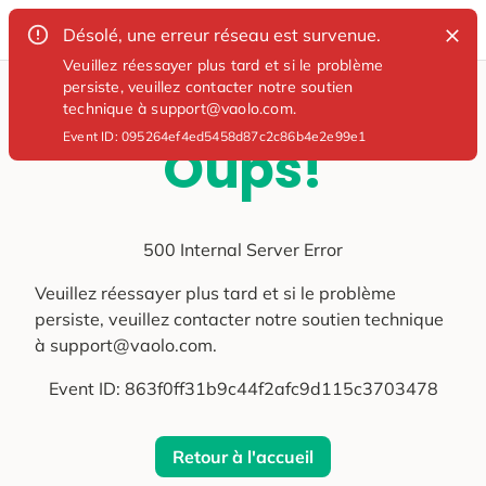
Désolé, une erreur réseau est survenue.
Veuillez réessayer plus tard et si le problème
persiste, veuillez contacter notre soutien
technique à support@vaolo.com.
Event ID:
095264ef4ed5458d87c2c86b4e2e99e1
Oups!
500 Internal Server Error
Veuillez réessayer plus tard et si le problème
persiste, veuillez contacter notre soutien technique
à support@vaolo.com.
Event ID:
863f0ff31b9c44f2afc9d115c3703478
Retour à l'accueil