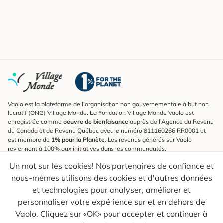
Vaolo est la plateforme de l'organisation non gouvernementale à but non
lucratif (ONG) Village Monde. La Fondation Village Monde Vaolo est
enregistrée comme
oeuvre de bienfaisance
auprès de l’Agence du Revenu
du Canada et de Revenu Québec avec le numéro 811160266 RR0001 et
est membre de
1% pour la Planète
. Les revenus générés sur Vaolo
reviennent à 100% aux initiatives dans les communautés.
Un mot sur les cookies! Nos partenaires de confiance et
S'inscrire à l'infolettre
nous-mêmes utilisons des cookies et d'autres données
Pour connaître les nouveautés, suivre nos explorateurs et recevoir des
astuces pour des voyages plus conscients.
et technologies pour analyser, améliorer et
personnaliser votre expérience sur et en dehors de
Ton courriel
Envoyer
Vaolo. Cliquez sur «OK» pour accepter et continuer à