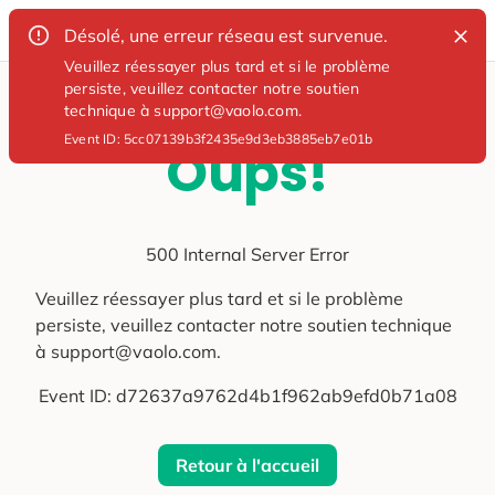
Désolé, une erreur réseau est survenue.
Veuillez réessayer plus tard et si le problème
persiste, veuillez contacter notre soutien
technique à support@vaolo.com.
Event ID:
5cc07139b3f2435e9d3eb3885eb7e01b
Oups!
500 Internal Server Error
Veuillez réessayer plus tard et si le problème
persiste, veuillez contacter notre soutien technique
à support@vaolo.com.
Event ID:
d72637a9762d4b1f962ab9efd0b71a08
Retour à l'accueil