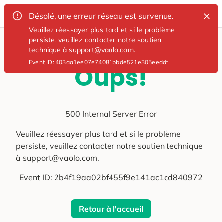
Désolé, une erreur réseau est survenue.
Veuillez réessayer plus tard et si le problème
persiste, veuillez contacter notre soutien
technique à support@vaolo.com.
Event ID:
403aa1ee07e74081bbde521e305eeddf
Oups!
500 Internal Server Error
Veuillez réessayer plus tard et si le problème
persiste, veuillez contacter notre soutien technique
à support@vaolo.com.
Event ID:
2b4f19aa02bf455f9e141ac1cd840972
Retour à l'accueil