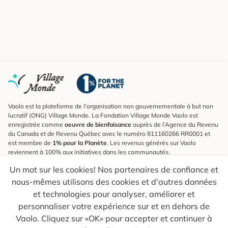
Vaolo est la plateforme de l'organisation non gouvernementale à but non
lucratif (ONG) Village Monde. La Fondation Village Monde Vaolo est
enregistrée comme
oeuvre de bienfaisance
auprès de l’Agence du Revenu
du Canada et de Revenu Québec avec le numéro 811160266 RR0001 et
est membre de
1% pour la Planète
. Les revenus générés sur Vaolo
reviennent à 100% aux initiatives dans les communautés.
Un mot sur les cookies! Nos partenaires de confiance et
S'inscrire à l'infolettre
nous-mêmes utilisons des cookies et d'autres données
Pour connaître les nouveautés, suivre nos explorateurs et recevoir des
astuces pour des voyages plus conscients.
et technologies pour analyser, améliorer et
personnaliser votre expérience sur et en dehors de
Ton courriel
Envoyer
Vaolo. Cliquez sur «OK» pour accepter et continuer à